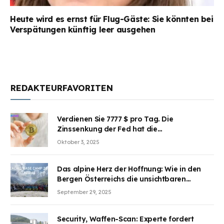
Heute wird es ernst für Flug-Gäste: Sie könnten bei
Verspätungen künftig leer ausgehen
REDAKTEURFAVORITEN
Verdienen Sie 7777 $ pro Tag. Die
Zinssenkung der Fed hat die
Aufmerksamkeit des Marktes erregt.
Oktober 3, 2025
BJMINING hilft Ihnen, an den Vorteilen
teilzuhaben
Das alpine Herz der Hoffnung: Wie in den
Bergen Österreichs die unsichtbaren
Wunden des Kriegesheilen
September 29, 2025
Security, Waffen-Scan: Experte fordert