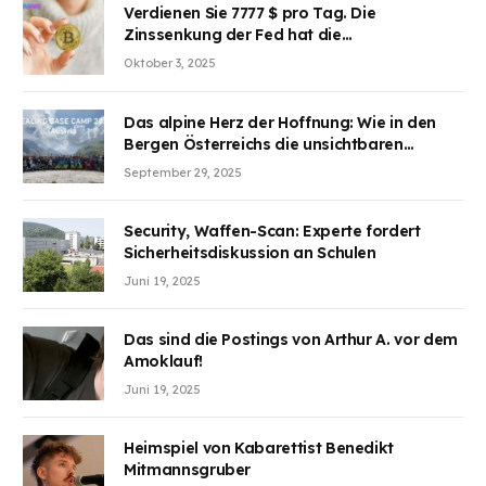
Verdienen Sie 7777 $ pro Tag. Die
Zinssenkung der Fed hat die
Aufmerksamkeit des Marktes erregt.
Oktober 3, 2025
BJMINING hilft Ihnen, an den Vorteilen
teilzuhaben
Das alpine Herz der Hoffnung: Wie in den
Bergen Österreichs die unsichtbaren
Wunden des Kriegesheilen
September 29, 2025
Security, Waffen-Scan: Experte fordert
Sicherheitsdiskussion an Schulen
Juni 19, 2025
Das sind die Postings von Arthur A. vor dem
Amoklauf!
Juni 19, 2025
Heimspiel von Kabarettist Benedikt
Mitmannsgruber