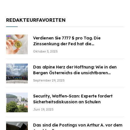
REDAKTEURFAVORITEN
Verdienen Sie 7777 $ pro Tag. Die
Zinssenkung der Fed hat die
Aufmerksamkeit des Marktes erregt.
Oktober 3, 2025
BJMINING hilft Ihnen, an den Vorteilen
teilzuhaben
Das alpine Herz der Hoffnung: Wie in den
Bergen Österreichs die unsichtbaren
Wunden des Kriegesheilen
September 29, 2025
Security, Waffen-Scan: Experte fordert
Sicherheitsdiskussion an Schulen
Juni 19, 2025
Das sind die Postings von Arthur A. vor dem