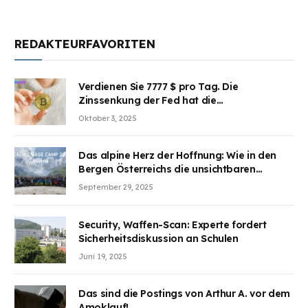
REDAKTEURFAVORITEN
Verdienen Sie 7777 $ pro Tag. Die
Zinssenkung der Fed hat die
Aufmerksamkeit des Marktes erregt.
Oktober 3, 2025
BJMINING hilft Ihnen, an den Vorteilen
teilzuhaben
Das alpine Herz der Hoffnung: Wie in den
Bergen Österreichs die unsichtbaren
Wunden des Kriegesheilen
September 29, 2025
Security, Waffen-Scan: Experte fordert
Sicherheitsdiskussion an Schulen
Juni 19, 2025
Das sind die Postings von Arthur A. vor dem
Amoklauf!