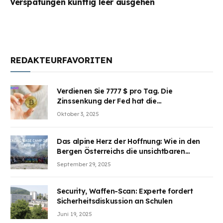
Verspätungen künftig leer ausgehen
REDAKTEURFAVORITEN
Verdienen Sie 7777 $ pro Tag. Die
Zinssenkung der Fed hat die
Aufmerksamkeit des Marktes erregt.
Oktober 3, 2025
BJMINING hilft Ihnen, an den Vorteilen
teilzuhaben
Das alpine Herz der Hoffnung: Wie in den
Bergen Österreichs die unsichtbaren
Wunden des Kriegesheilen
September 29, 2025
Security, Waffen-Scan: Experte fordert
Sicherheitsdiskussion an Schulen
Juni 19, 2025