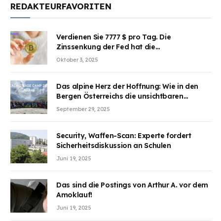
REDAKTEURFAVORITEN
Verdienen Sie 7777 $ pro Tag. Die
Zinssenkung der Fed hat die
Aufmerksamkeit des Marktes erregt.
Oktober 3, 2025
BJMINING hilft Ihnen, an den Vorteilen
teilzuhaben
Das alpine Herz der Hoffnung: Wie in den
Bergen Österreichs die unsichtbaren
Wunden des Kriegesheilen
September 29, 2025
Security, Waffen-Scan: Experte fordert
Sicherheitsdiskussion an Schulen
Juni 19, 2025
Das sind die Postings von Arthur A. vor dem
Amoklauf!
Juni 19, 2025