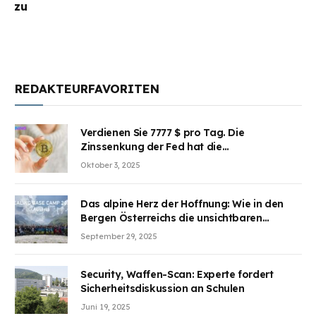
zu
REDAKTEURFAVORITEN
Verdienen Sie 7777 $ pro Tag. Die
Zinssenkung der Fed hat die
Aufmerksamkeit des Marktes erregt.
Oktober 3, 2025
BJMINING hilft Ihnen, an den Vorteilen
teilzuhaben
Das alpine Herz der Hoffnung: Wie in den
Bergen Österreichs die unsichtbaren
Wunden des Kriegesheilen
September 29, 2025
Security, Waffen-Scan: Experte fordert
Sicherheitsdiskussion an Schulen
Juni 19, 2025