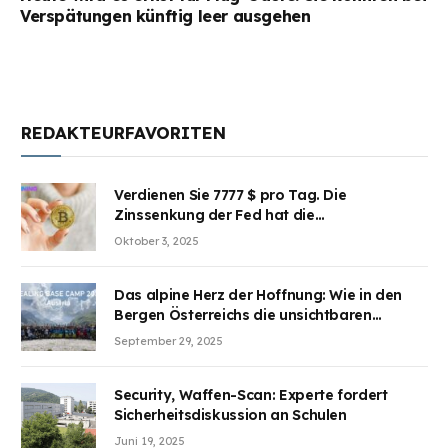
Verspätungen künftig leer ausgehen
REDAKTEURFAVORITEN
Verdienen Sie 7777 $ pro Tag. Die
Zinssenkung der Fed hat die
Aufmerksamkeit des Marktes erregt.
Oktober 3, 2025
BJMINING hilft Ihnen, an den Vorteilen
teilzuhaben
Das alpine Herz der Hoffnung: Wie in den
Bergen Österreichs die unsichtbaren
Wunden des Kriegesheilen
September 29, 2025
Security, Waffen-Scan: Experte fordert
Sicherheitsdiskussion an Schulen
Juni 19, 2025