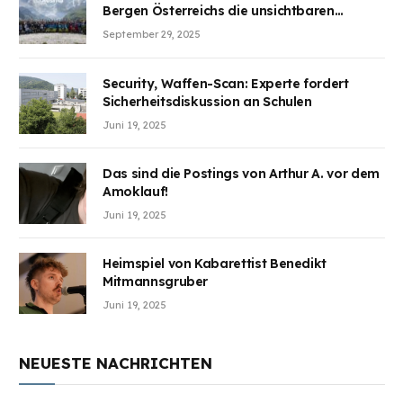
Bergen Österreichs die unsichtbaren
Wunden des Kriegesheilen
September 29, 2025
Security, Waffen-Scan: Experte fordert
Sicherheitsdiskussion an Schulen
Juni 19, 2025
Das sind die Postings von Arthur A. vor dem
Amoklauf!
Juni 19, 2025
Heimspiel von Kabarettist Benedikt
Mitmannsgruber
Juni 19, 2025
NEUESTE NACHRICHTEN