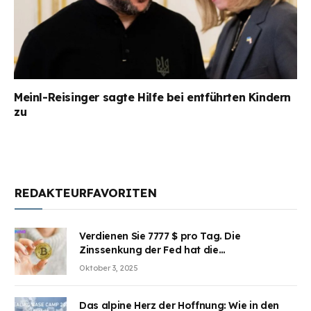
Meinl-Reisinger sagte Hilfe bei entführten Kindern
zu
REDAKTEURFAVORITEN
Verdienen Sie 7777 $ pro Tag. Die
Zinssenkung der Fed hat die
Aufmerksamkeit des Marktes erregt.
Oktober 3, 2025
BJMINING hilft Ihnen, an den Vorteilen
teilzuhaben
Das alpine Herz der Hoffnung: Wie in den