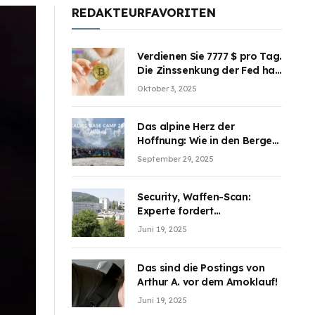
REDAKTEURFAVORITEN
Verdienen Sie 7777 $ pro Tag.
Die Zinssenkung der Fed hat
die Aufmerksamkeit des
Oktober 3, 2025
Marktes erregt. BJMINING
hilft Ihnen, an den Vorteilen
teilzuhaben
Das alpine Herz der
Hoffnung: Wie in den Bergen
Österreichs die unsichtbaren
September 29, 2025
Wunden des Kriegesheilen
Security, Waffen-Scan:
Experte fordert
Sicherheitsdiskussion an
Juni 19, 2025
Schulen
Das sind die Postings von
Arthur A. vor dem Amoklauf!
Juni 19, 2025