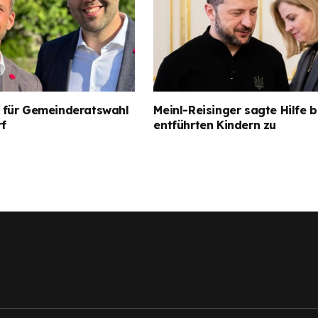
für Gemeinderatswahl
Meinl-Reisinger sagte Hilfe b
rf
entführten Kindern zu