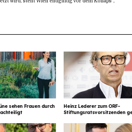
zt wird, steht Wien endgültig vor dem Kollaps“,
üne sehen Frauen durch
Heinz Lederer zum ORF-
achteiligt
Stiftungsratsvorsitzenden g