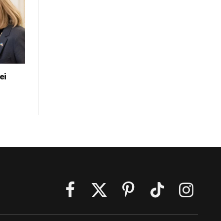
ei
Facebook
X
Pinterest
TikTok
Instagra
(Twitter)