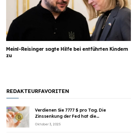
Meinl-Reisinger sagte Hilfe bei entführten Kindern
zu
REDAKTEURFAVORITEN
Verdienen Sie 7777 $ pro Tag. Die
Zinssenkung der Fed hat die
Aufmerksamkeit des Marktes erregt.
Oktober 3, 2025
BJMINING hilft Ihnen, an den Vorteilen
teilzuhaben