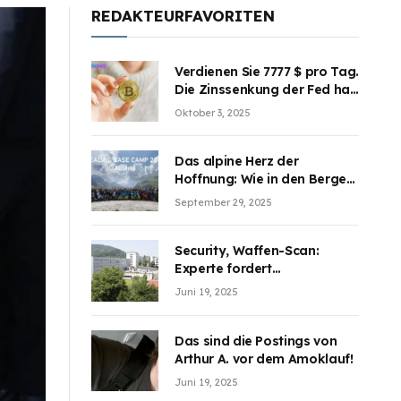
REDAKTEURFAVORITEN
Verdienen Sie 7777 $ pro Tag.
Die Zinssenkung der Fed hat
die Aufmerksamkeit des
Oktober 3, 2025
Marktes erregt. BJMINING
hilft Ihnen, an den Vorteilen
teilzuhaben
Das alpine Herz der
Hoffnung: Wie in den Bergen
Österreichs die unsichtbaren
September 29, 2025
Wunden des Kriegesheilen
Security, Waffen-Scan:
Experte fordert
Sicherheitsdiskussion an
Juni 19, 2025
Schulen
Das sind die Postings von
Arthur A. vor dem Amoklauf!
Juni 19, 2025