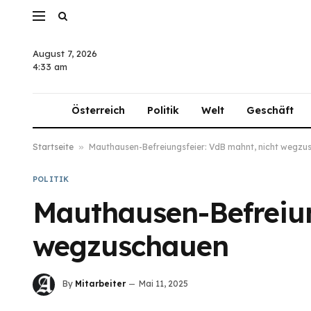
August 7, 2026
4:33 am
Österreich
Politik
Welt
Geschäft
Startseite
»
Mauthausen-Befreiungsfeier: VdB mahnt, nicht wegzu
POLITIK
Mauthausen-Befreiun
wegzuschauen
By
Mitarbeiter
Mai 11, 2025