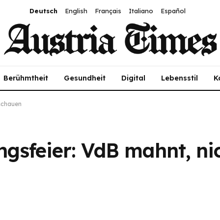
Deutsch
English
Français
Italiano
Español
Berühmtheit
Gesundheit
Digital
Lebensstil
K
schauen
gsfeier: VdB mahnt, ni