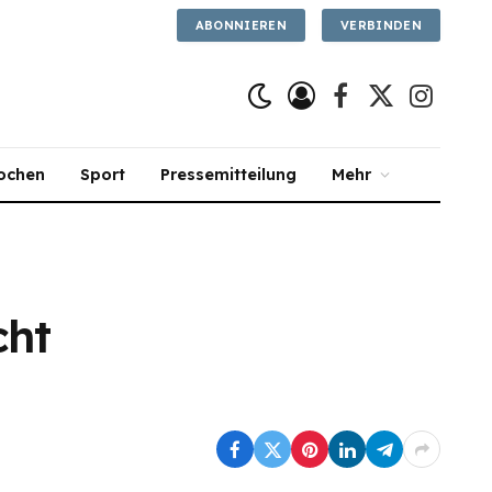
ABONNIEREN
VERBINDEN
Facebook
X
Instagra
(Twitter)
ochen
Sport
Pressemitteilung
Mehr
cht