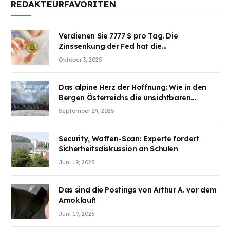
REDAKTEURFAVORITEN
Verdienen Sie 7777 $ pro Tag. Die
Zinssenkung der Fed hat die
Aufmerksamkeit des Marktes erregt.
Oktober 3, 2025
BJMINING hilft Ihnen, an den Vorteilen
teilzuhaben
Das alpine Herz der Hoffnung: Wie in den
Bergen Österreichs die unsichtbaren
Wunden des Kriegesheilen
September 29, 2025
Security, Waffen-Scan: Experte fordert
Sicherheitsdiskussion an Schulen
Juni 19, 2025
Das sind die Postings von Arthur A. vor dem
Amoklauf!
Juni 19, 2025