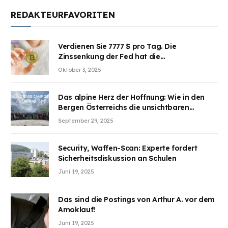
REDAKTEURFAVORITEN
Verdienen Sie 7777 $ pro Tag. Die
Zinssenkung der Fed hat die
Aufmerksamkeit des Marktes erregt.
Oktober 3, 2025
BJMINING hilft Ihnen, an den Vorteilen
teilzuhaben
Das alpine Herz der Hoffnung: Wie in den
Bergen Österreichs die unsichtbaren
Wunden des Kriegesheilen
September 29, 2025
Security, Waffen-Scan: Experte fordert
Sicherheitsdiskussion an Schulen
Juni 19, 2025
Das sind die Postings von Arthur A. vor dem
Amoklauf!
Juni 19, 2025