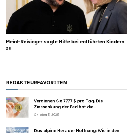
Meinl-Reisinger sagte Hilfe bei entführten Kindern
zu
REDAKTEURFAVORITEN
Verdienen Sie 7777 $ pro Tag. Die
Zinssenkung der Fed hat die
Aufmerksamkeit des Marktes erregt.
Oktober 3, 2025
BJMINING hilft Ihnen, an den Vorteilen
teilzuhaben
Das alpine Herz der Hoffnung: Wie in den