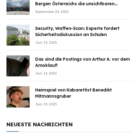
Bergen Österreichs die unsichtbaren
Wunden des Kriegesheilen
September 29, 2025
Security, Waffen-Scan: Experte fordert
Sicherheitsdiskussion an Schulen
Juni 19, 2025
Das sind die Postings von Arthur A. vor dem
Amoklauf!
Juni 19, 2025
Heimspiel von Kabarettist Benedikt
Mitmannsgruber
Juni 19, 2025
NEUESTE NACHRICHTEN