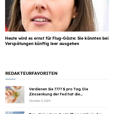
Heute wird es ernst für Flug-Gäste: Sie könnten bei
Verspätungen künftig leer ausgehen
REDAKTEURFAVORITEN
Verdienen Sie 7777 $ pro Tag. Die
Zinssenkung der Fed hat die
Aufmerksamkeit des Marktes erregt.
Oktober 3, 2025
BJMINING hilft Ihnen, an den Vorteilen
teilzuhaben