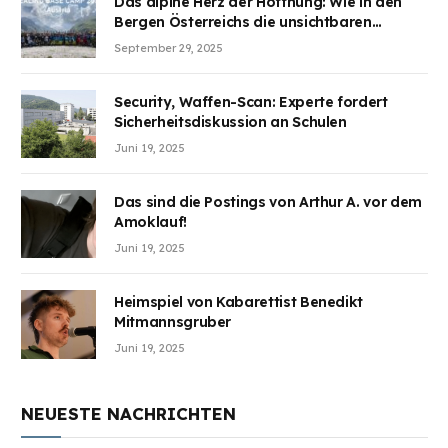
Das alpine Herz der Hoffnung: Wie in den
Bergen Österreichs die unsichtbaren
Wunden des Kriegesheilen
September 29, 2025
Security, Waffen-Scan: Experte fordert
Sicherheitsdiskussion an Schulen
Juni 19, 2025
Das sind die Postings von Arthur A. vor dem
Amoklauf!
Juni 19, 2025
Heimspiel von Kabarettist Benedikt
Mitmannsgruber
Juni 19, 2025
NEUESTE NACHRICHTEN