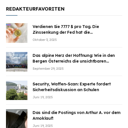
REDAKTEURFAVORITEN
Verdienen Sie 7777 $ pro Tag. Die
Zinssenkung der Fed hat die
Aufmerksamkeit des Marktes erregt.
Oktober 3, 2025
BJMINING hilft Ihnen, an den Vorteilen
teilzuhaben
Das alpine Herz der Hoffnung: Wie in den
Bergen Österreichs die unsichtbaren
Wunden des Kriegesheilen
September 29, 2025
Security, Waffen-Scan: Experte fordert
Sicherheitsdiskussion an Schulen
Juni 19, 2025
Das sind die Postings von Arthur A. vor dem
Amoklauf!
Juni 19, 2025