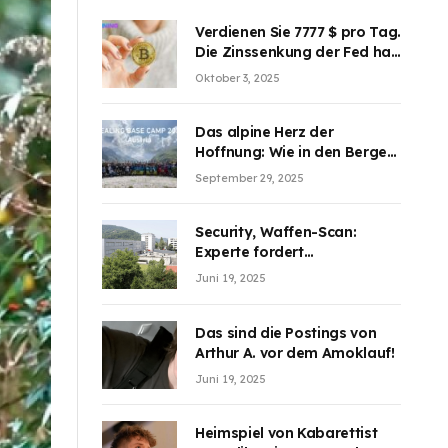
Verdienen Sie 7777 $ pro Tag.
Die Zinssenkung der Fed hat
die Aufmerksamkeit des
Oktober 3, 2025
Marktes erregt. BJMINING
hilft Ihnen, an den Vorteilen
teilzuhaben
Das alpine Herz der
Hoffnung: Wie in den Bergen
Österreichs die unsichtbaren
September 29, 2025
Wunden des Kriegesheilen
Security, Waffen-Scan:
Experte fordert
Sicherheitsdiskussion an
Juni 19, 2025
Schulen
Das sind die Postings von
Arthur A. vor dem Amoklauf!
Juni 19, 2025
Heimspiel von Kabarettist