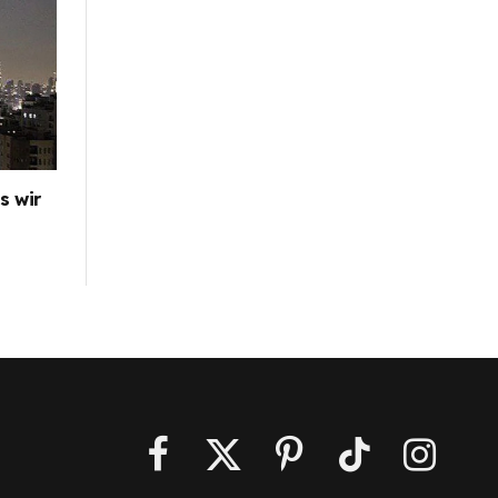
s wir
Facebook
X
Pinterest
TikTok
Instagra
(Twitter)