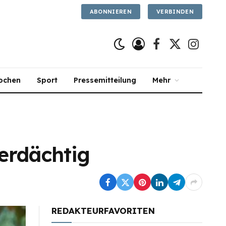
ABONNIEREN
VERBINDEN
Facebook
X
Instagra
(Twitter)
ochen
Sport
Pressemitteilung
Mehr
verdächtig
REDAKTEURFAVORITEN