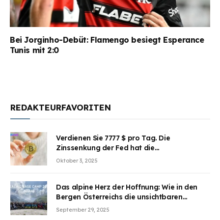
Bei Jorginho-Debüt: Flamengo besiegt Esperance
Tunis mit 2:0
REDAKTEURFAVORITEN
Verdienen Sie 7777 $ pro Tag. Die
Zinssenkung der Fed hat die
Aufmerksamkeit des Marktes erregt.
Oktober 3, 2025
BJMINING hilft Ihnen, an den Vorteilen
teilzuhaben
Das alpine Herz der Hoffnung: Wie in den
Bergen Österreichs die unsichtbaren
Wunden des Kriegesheilen
September 29, 2025