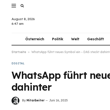
August 8, 2026
6:47 am
Österreich
Politik
Welt
Geschäft
Startseite
»
WhatsApp führt neues Symbol ein – DAS steckt dahint
DIGITAL
WhatsApp führt neue
dahinter
By
Mitarbeiter
Juni 16, 2025