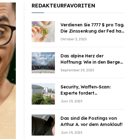
REDAKTEURFAVORITEN
Verdienen Sie 7777 $ pro Tag.
Die Zinssenkung der Fed hat
die Aufmerksamkeit des
Oktober 3, 2025
Marktes erregt. BJMINING
hilft Ihnen, an den Vorteilen
teilzuhaben
Das alpine Herz der
Hoffnung: Wie in den Bergen
Österreichs die unsichtbaren
September 29, 2025
Wunden des Kriegesheilen
Security, Waffen-Scan:
Experte fordert
Sicherheitsdiskussion an
Juni 19, 2025
Schulen
Das sind die Postings von
Arthur A. vor dem Amoklauf!
Juni 19, 2025