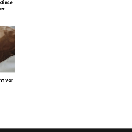
diese
er
nt vor