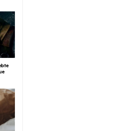
ebte
eue