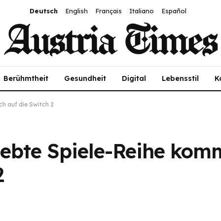
Deutsch
English
Français
Italiano
Español
Berühmtheit
Gesundheit
Digital
Lebensstil
K
ch auf die Switch 2
iebte Spiele-Reihe komm
2