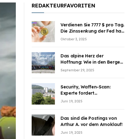
REDAKTEURFAVORITEN
Verdienen Sie 7777 $ pro Tag.
Die Zinssenkung der Fed hat
die Aufmerksamkeit des
Oktober 3, 2025
Marktes erregt. BJMINING
hilft Ihnen, an den Vorteilen
teilzuhaben
Das alpine Herz der
Hoffnung: Wie in den Bergen
Österreichs die unsichtbaren
September 29, 2025
Wunden des Kriegesheilen
Security, Waffen-Scan:
Experte fordert
Sicherheitsdiskussion an
Juni 19, 2025
Schulen
Das sind die Postings von
Arthur A. vor dem Amoklauf!
Juni 19, 2025