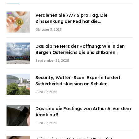
Verdienen Sie 7777 $ pro Tag. Die
Zinssenkung der Fed hat die
Aufmerksamkeit des Marktes erregt.
Oktober 3, 2025
BJMINING hilft Ihnen, an den Vorteilen
teilzuhaben
Das alpine Herz der Hoffnung: Wie in den
Bergen Österreichs die unsichtbaren
Wunden des Kriegesheilen
September 29, 2025
Security, Waffen-Scan: Experte fordert
Sicherheitsdiskussion an Schulen
Juni 19, 2025
Das sind die Postings von Arthur A. vor dem
Amoklauf!
Juni 19, 2025