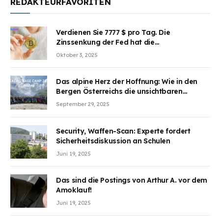
REDAKTEURFAVORITEN
Verdienen Sie 7777 $ pro Tag. Die
Zinssenkung der Fed hat die
Aufmerksamkeit des Marktes erregt.
Oktober 3, 2025
BJMINING hilft Ihnen, an den Vorteilen
teilzuhaben
Das alpine Herz der Hoffnung: Wie in den
Bergen Österreichs die unsichtbaren
Wunden des Kriegesheilen
September 29, 2025
Security, Waffen-Scan: Experte fordert
Sicherheitsdiskussion an Schulen
Juni 19, 2025
Das sind die Postings von Arthur A. vor dem
Amoklauf!
Juni 19, 2025