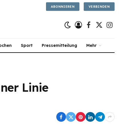
ABONNIEREN
VERBINDEN
Facebook
X
Instagra
(Twitter)
ochen
Sport
Pressemitteilung
Mehr
er Linie