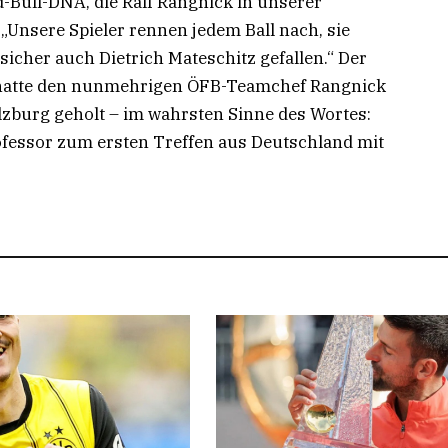
ed-Bull-DNA, die Ralf Rangnick in unserer
Unsere Spieler rennen jedem Ball nach, sie
icher auch Dietrich Mateschitz gefallen.“ Der
 hatte den nunmehrigen ÖFB-Teamchef Rangnick
alzburg geholt – im wahrsten Sinne des Wortes:
ofessor zum ersten Treffen aus Deutschland mit