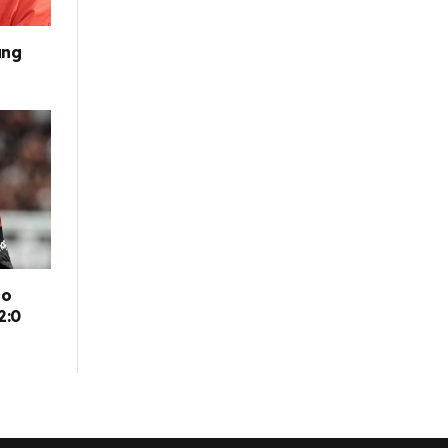
ung
go
2:0