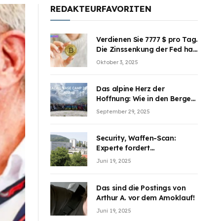
REDAKTEURFAVORITEN
Verdienen Sie 7777 $ pro Tag.
Die Zinssenkung der Fed hat
die Aufmerksamkeit des
Oktober 3, 2025
Marktes erregt. BJMINING
hilft Ihnen, an den Vorteilen
teilzuhaben
Das alpine Herz der
Hoffnung: Wie in den Bergen
Österreichs die unsichtbaren
September 29, 2025
Wunden des Kriegesheilen
Security, Waffen-Scan:
Experte fordert
Sicherheitsdiskussion an
Juni 19, 2025
Schulen
Das sind die Postings von
Arthur A. vor dem Amoklauf!
Juni 19, 2025