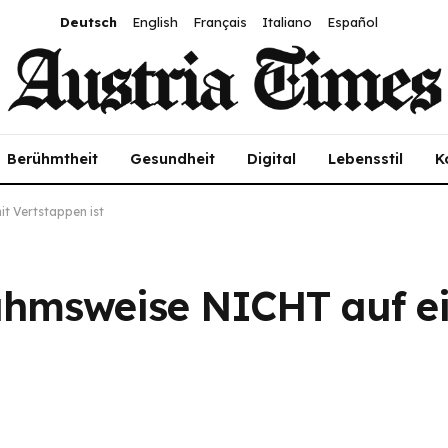
Deutsch
English
Français
Italiano
Español
Berühmtheit
Gesundheit
Digital
Lebensstil
K
t Vertstappen ist
msweise NICHT auf ein