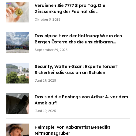
Verdienen Sie 7777 $ pro Tag. Die
Zinssenkung der Fed hat die
Aufmerksamkeit des Marktes erregt.
Oktober 3, 2025
BJMINING hilft Ihnen, an den Vorteilen
teilzuhaben
Das alpine Herz der Hoffnung: Wie in den
Bergen Österreichs die unsichtbaren
Wunden des Kriegesheilen
September 29, 2025
Security, Waffen-Scan: Experte fordert
Sicherheitsdiskussion an Schulen
Juni 19, 2025
Das sind die Postings von Arthur A. vor dem
Amoklauf!
Juni 19, 2025
Heimspiel von Kabarettist Benedikt
Mitmannsgruber