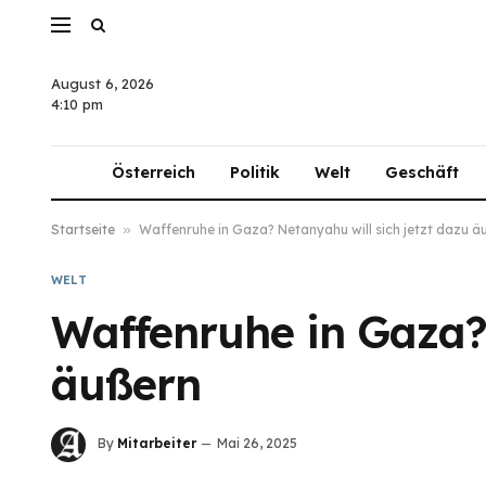
August 6, 2026
4:10 pm
Österreich
Politik
Welt
Geschäft
Startseite
»
Waffenruhe in Gaza? Netanyahu will sich jetzt dazu ä
WELT
Waffenruhe in Gaza? 
äußern
By
Mitarbeiter
Mai 26, 2025