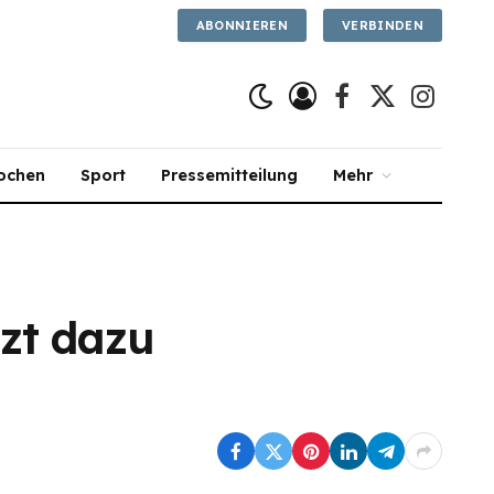
ABONNIEREN
VERBINDEN
Facebook
X
Instagra
(Twitter)
ochen
Sport
Pressemitteilung
Mehr
tzt dazu