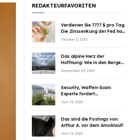
REDAKTEURFAVORITEN
Verdienen Sie 7777 $ pro Tag.
Die Zinssenkung der Fed hat
die Aufmerksamkeit des
Oktober 3, 2025
Marktes erregt. BJMINING
hilft Ihnen, an den Vorteilen
teilzuhaben
Das alpine Herz der
Hoffnung: Wie in den Bergen
Österreichs die unsichtbaren
September 29, 2025
Wunden des Kriegesheilen
Security, Waffen-Scan:
Experte fordert
Sicherheitsdiskussion an
Juni 19, 2025
Schulen
Das sind die Postings von
Arthur A. vor dem Amoklauf!
Juni 19, 2025