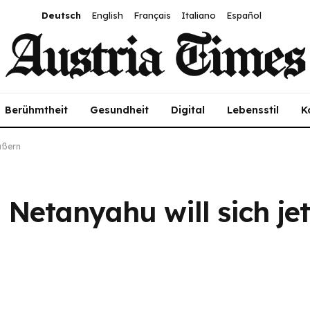
Deutsch
English
Français
Italiano
Español
Berühmtheit
Gesundheit
Digital
Lebensstil
K
ußern
Netanyahu will sich je