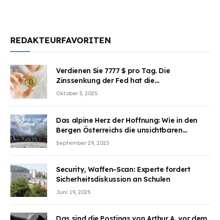
REDAKTEURFAVORITEN
Verdienen Sie 7777 $ pro Tag. Die
Zinssenkung der Fed hat die
Aufmerksamkeit des Marktes erregt.
Oktober 3, 2025
BJMINING hilft Ihnen, an den Vorteilen
teilzuhaben
Das alpine Herz der Hoffnung: Wie in den
Bergen Österreichs die unsichtbaren
Wunden des Kriegesheilen
September 29, 2025
Security, Waffen-Scan: Experte fordert
Sicherheitsdiskussion an Schulen
Juni 19, 2025
Das sind die Postings von Arthur A. vor dem