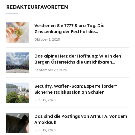
REDAKTEURFAVORITEN
Verdienen Sie 7777 $ pro Tag. Die
Zinssenkung der Fed hat die
Aufmerksamkeit des Marktes erregt.
Oktober 3, 2025
BJMINING hilft Ihnen, an den Vorteilen
teilzuhaben
Das alpine Herz der Hoffnung: Wie in den
Bergen Österreichs die unsichtbaren
Wunden des Kriegesheilen
September 29, 2025
Security, Waffen-Scan: Experte fordert
Sicherheitsdiskussion an Schulen
Juni 19, 2025
Das sind die Postings von Arthur A. vor dem
Amoklauf!
Juni 19, 2025