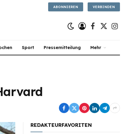
ABONNIEREN
VERBINDEN
Facebook
X
Instagra
(Twitter)
ochen
Sport
Pressemitteilung
Mehr
Harvard
REDAKTEURFAVORITEN