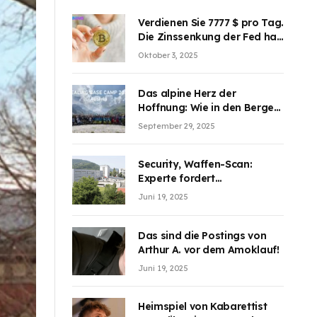
Verdienen Sie 7777 $ pro Tag.
Die Zinssenkung der Fed hat
die Aufmerksamkeit des
Oktober 3, 2025
Marktes erregt. BJMINING
hilft Ihnen, an den Vorteilen
teilzuhaben
Das alpine Herz der
Hoffnung: Wie in den Bergen
Österreichs die unsichtbaren
September 29, 2025
Wunden des Kriegesheilen
Security, Waffen-Scan:
Experte fordert
Sicherheitsdiskussion an
Juni 19, 2025
Schulen
Das sind die Postings von
Arthur A. vor dem Amoklauf!
Juni 19, 2025
Heimspiel von Kabarettist