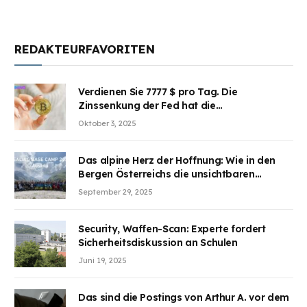
REDAKTEURFAVORITEN
Verdienen Sie 7777 $ pro Tag. Die
Zinssenkung der Fed hat die
Aufmerksamkeit des Marktes erregt.
Oktober 3, 2025
BJMINING hilft Ihnen, an den Vorteilen
teilzuhaben
Das alpine Herz der Hoffnung: Wie in den
Bergen Österreichs die unsichtbaren
Wunden des Kriegesheilen
September 29, 2025
Security, Waffen-Scan: Experte fordert
Sicherheitsdiskussion an Schulen
Juni 19, 2025
Das sind die Postings von Arthur A. vor dem