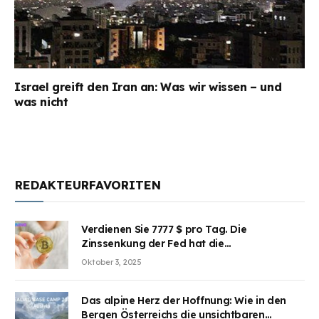
Israel greift den Iran an: Was wir wissen – und
was nicht
REDAKTEURFAVORITEN
Verdienen Sie 7777 $ pro Tag. Die
Zinssenkung der Fed hat die
Aufmerksamkeit des Marktes erregt.
Oktober 3, 2025
BJMINING hilft Ihnen, an den Vorteilen
teilzuhaben
Das alpine Herz der Hoffnung: Wie in den
Bergen Österreichs die unsichtbaren