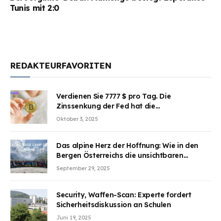
Tunis mit 2:0
REDAKTEURFAVORITEN
Verdienen Sie 7777 $ pro Tag. Die
Zinssenkung der Fed hat die
Aufmerksamkeit des Marktes erregt.
Oktober 3, 2025
BJMINING hilft Ihnen, an den Vorteilen
teilzuhaben
Das alpine Herz der Hoffnung: Wie in den
Bergen Österreichs die unsichtbaren
Wunden des Kriegesheilen
September 29, 2025
Security, Waffen-Scan: Experte fordert
Sicherheitsdiskussion an Schulen
Juni 19, 2025