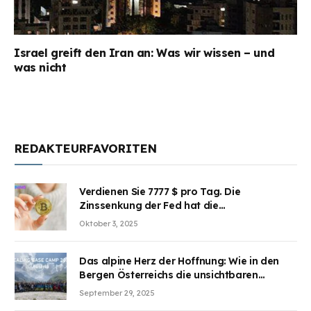
Israel greift den Iran an: Was wir wissen – und
was nicht
REDAKTEURFAVORITEN
Verdienen Sie 7777 $ pro Tag. Die
Zinssenkung der Fed hat die
Aufmerksamkeit des Marktes erregt.
Oktober 3, 2025
BJMINING hilft Ihnen, an den Vorteilen
teilzuhaben
Das alpine Herz der Hoffnung: Wie in den
Bergen Österreichs die unsichtbaren
Wunden des Kriegesheilen
September 29, 2025