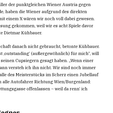
ller der punktgleichen Wiener Austria gegen
de, haben die Wiener aufgrund des direkten
 mit einem X wären wir noch voll dabei gewesen.
losung gekommen, weil wir es acht Spiele davor
te Dietmar Kühbauer.
haft danach nicht gebraucht, betonte Kühbauer.
ist ‚outstanding‘ (außergewöhnlich) für mich“, will
 seinen Cupsiegern gesagt haben. „Wenn einer
ann versteh ich ihn nicht. Wir sind noch immer
lle des Meisterstücks im Scherz einen Jubellauf
n alle Autofahrer Richtung Wien/Burgenland:
ttungsgasse offenlassen – weil da renn‘ ich
gegner