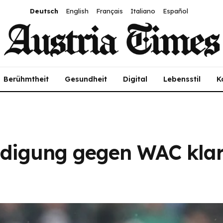
Deutsch
English
Français
Italiano
Español
Berühmtheit
Gesundheit
Digital
Lebensstil
K
teidigung gegen WAC kl