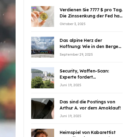
Verdienen Sie 7777 $ pro Tag.
Die Zinssenkung der Fed hat
die Aufmerksamkeit des
Oktober 3, 2025
Marktes erregt. BJMINING
hilft Ihnen, an den Vorteilen
teilzuhaben
Das alpine Herz der
Hoffnung: Wie in den Bergen
Österreichs die unsichtbaren
September 29, 2025
Wunden des Kriegesheilen
Security, Waffen-Scan:
Experte fordert
Sicherheitsdiskussion an
Juni 19, 2025
Schulen
Das sind die Postings von
Arthur A. vor dem Amoklauf!
Juni 19, 2025
Heimspiel von Kabarettist