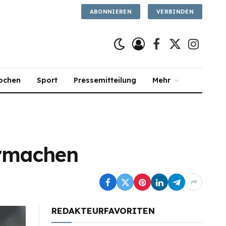
ABONNIEREN
VERBINDEN
Facebook
X
Instagra
(Twitter)
ochen
Sport
Pressemitteilung
Mehr
armachen
REDAKTEURFAVORITEN