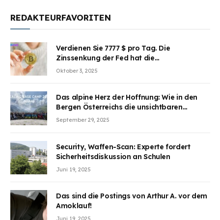
REDAKTEURFAVORITEN
Verdienen Sie 7777 $ pro Tag. Die
Zinssenkung der Fed hat die
Aufmerksamkeit des Marktes erregt.
Oktober 3, 2025
BJMINING hilft Ihnen, an den Vorteilen
teilzuhaben
Das alpine Herz der Hoffnung: Wie in den
Bergen Österreichs die unsichtbaren
Wunden des Kriegesheilen
September 29, 2025
Security, Waffen-Scan: Experte fordert
Sicherheitsdiskussion an Schulen
Juni 19, 2025
Das sind die Postings von Arthur A. vor dem
Amoklauf!
Juni 19, 2025