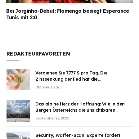
Bei Jorginho-Debüt: Flamengo besiegt Esperance
Tunis mit 2:0
REDAKTEURFAVORITEN
Verdienen Sie 7777 $ pro Tag. Die
Zinssenkung der Fed hat die
Aufmerksamkeit des Marktes erregt.
Oktober 3, 2025
BJMINING hilft Ihnen, an den Vorteilen
teilzuhaben
Das alpine Herz der Hoffnung: Wie in den
Bergen Österreichs die unsichtbaren
Wunden des Kriegesheilen
September 29, 2025
Security, Waffen-Scan: Experte fordert