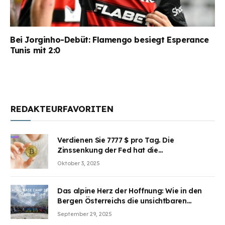
Bei Jorginho-Debüt: Flamengo besiegt Esperance
Tunis mit 2:0
REDAKTEURFAVORITEN
Verdienen Sie 7777 $ pro Tag. Die
Zinssenkung der Fed hat die
Aufmerksamkeit des Marktes erregt.
Oktober 3, 2025
BJMINING hilft Ihnen, an den Vorteilen
teilzuhaben
Das alpine Herz der Hoffnung: Wie in den
Bergen Österreichs die unsichtbaren
Wunden des Kriegesheilen
September 29, 2025