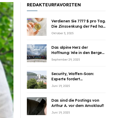
REDAKTEURFAVORITEN
Verdienen Sie 7777 $ pro Tag.
Die Zinssenkung der Fed hat
die Aufmerksamkeit des
Oktober 3, 2025
Marktes erregt. BJMINING
hilft Ihnen, an den Vorteilen
teilzuhaben
Das alpine Herz der
Hoffnung: Wie in den Bergen
Österreichs die unsichtbaren
September 29, 2025
Wunden des Kriegesheilen
Security, Waffen-Scan:
Experte fordert
Sicherheitsdiskussion an
Juni 19, 2025
Schulen
Das sind die Postings von
Arthur A. vor dem Amoklauf!
Juni 19, 2025