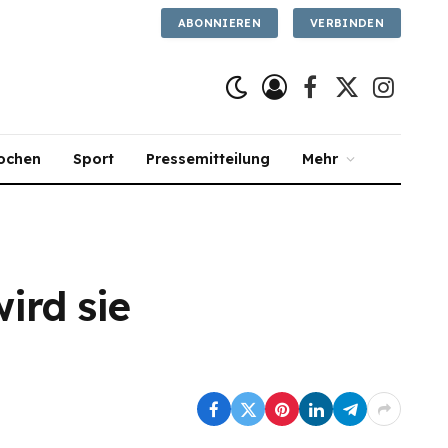
ABONNIEREN
VERBINDEN
Facebook
X
Instagra
(Twitter)
ochen
Sport
Pressemitteilung
Mehr
ird sie