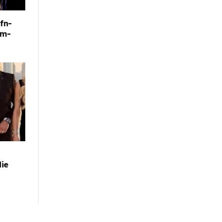
fn-
im-
die