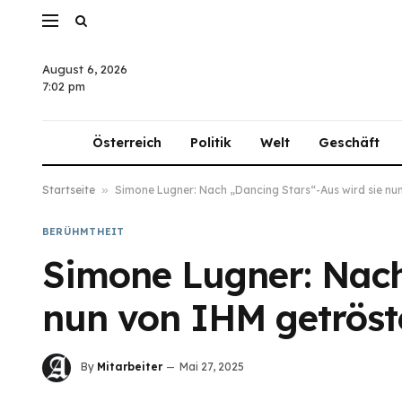
August 6, 2026
7:02 pm
Österreich
Politik
Welt
Geschäft
Startseite
»
Simone Lugner: Nach „Dancing Stars“-Aus wird sie nu
BERÜHMTHEIT
Simone Lugner: Nach
nun von IHM getröst
By
Mitarbeiter
Mai 27, 2025