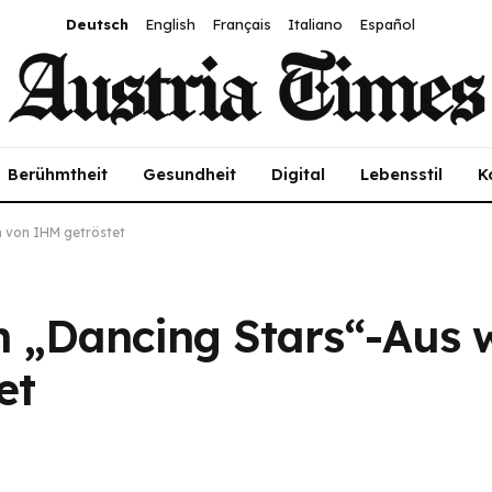
Deutsch
English
Français
Italiano
Español
Berühmtheit
Gesundheit
Digital
Lebensstil
K
n von IHM getröstet
 „Dancing Stars“-Aus w
et