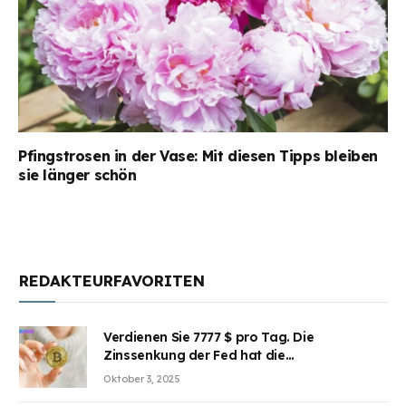
Pfingstrosen in der Vase: Mit diesen Tipps bleiben
sie länger schön
REDAKTEURFAVORITEN
Verdienen Sie 7777 $ pro Tag. Die
Zinssenkung der Fed hat die
Aufmerksamkeit des Marktes erregt.
Oktober 3, 2025
BJMINING hilft Ihnen, an den Vorteilen