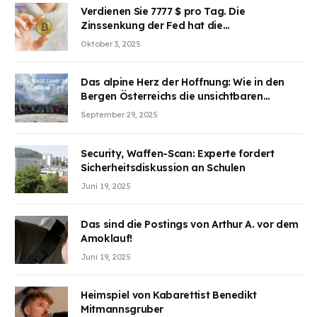
Verdienen Sie 7777 $ pro Tag. Die
Zinssenkung der Fed hat die
Aufmerksamkeit des Marktes erregt.
Oktober 3, 2025
BJMINING hilft Ihnen, an den Vorteilen
teilzuhaben
Das alpine Herz der Hoffnung: Wie in den
Bergen Österreichs die unsichtbaren
Wunden des Kriegesheilen
September 29, 2025
Security, Waffen-Scan: Experte fordert
Sicherheitsdiskussion an Schulen
Juni 19, 2025
Das sind die Postings von Arthur A. vor dem
Amoklauf!
Juni 19, 2025
Heimspiel von Kabarettist Benedikt
Mitmannsgruber