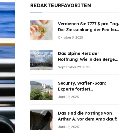
REDAKTEURFAVORITEN
Verdienen Sie 7777 $ pro Tag.
Die Zinssenkung der Fed hat
die Aufmerksamkeit des
Oktober 3, 2025
Marktes erregt. BJMINING
hilft Ihnen, an den Vorteilen
teilzuhaben
Das alpine Herz der
Hoffnung: Wie in den Bergen
Österreichs die unsichtbaren
September 29, 2025
Wunden des Kriegesheilen
Security, Waffen-Scan:
Experte fordert
Sicherheitsdiskussion an
Juni 19, 2025
Schulen
Das sind die Postings von
Arthur A. vor dem Amoklauf!
Juni 19, 2025