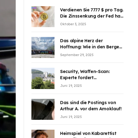
Verdienen Sie 7777 $ pro Tag.
Die Zinssenkung der Fed hat
die Aufmerksamkeit des
Oktober 3, 2025
Marktes erregt. BJMINING
hilft Ihnen, an den Vorteilen
teilzuhaben
Das alpine Herz der
Hoffnung: Wie in den Bergen
Österreichs die unsichtbaren
September 29, 2025
Wunden des Kriegesheilen
Security, Waffen-Scan:
Experte fordert
Sicherheitsdiskussion an
Juni 19, 2025
Schulen
Das sind die Postings von
Arthur A. vor dem Amoklauf!
Juni 19, 2025
Heimspiel von Kabarettist