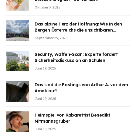
Aufmerksamkeit des Marktes erregt.
Oktober 3, 2025
BJMINING hilft Ihnen, an den Vorteilen
teilzuhaben
Das alpine Herz der Hoffnung: Wie in den
Bergen Österreichs die unsichtbaren
Wunden des Kriegesheilen
September 29, 2025
Security, Waffen-Scan: Experte fordert
Sicherheitsdiskussion an Schulen
Juni 19, 2025
Das sind die Postings von Arthur A. vor dem
Amoklauf!
Juni 19, 2025
Heimspiel von Kabarettist Benedikt
Mitmannsgruber
Juni 19, 2025