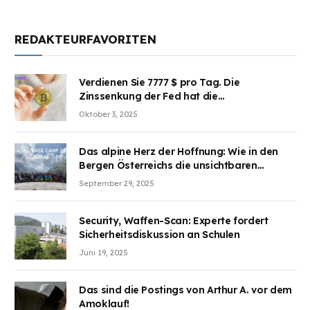
REDAKTEURFAVORITEN
Verdienen Sie 7777 $ pro Tag. Die
Zinssenkung der Fed hat die
Aufmerksamkeit des Marktes erregt.
Oktober 3, 2025
BJMINING hilft Ihnen, an den Vorteilen
teilzuhaben
Das alpine Herz der Hoffnung: Wie in den
Bergen Österreichs die unsichtbaren
Wunden des Kriegesheilen
September 29, 2025
Security, Waffen-Scan: Experte fordert
Sicherheitsdiskussion an Schulen
Juni 19, 2025
Das sind die Postings von Arthur A. vor dem
Amoklauf!