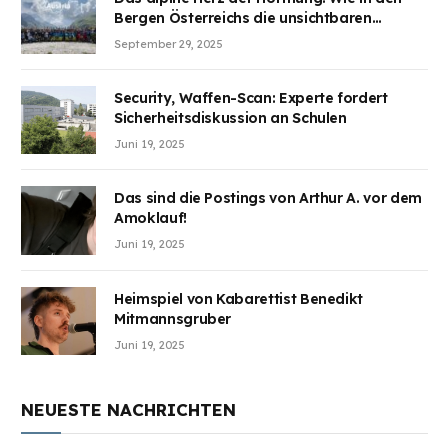
Bergen Österreichs die unsichtbaren
Wunden des Kriegesheilen
September 29, 2025
Security, Waffen-Scan: Experte fordert
Sicherheitsdiskussion an Schulen
Juni 19, 2025
Das sind die Postings von Arthur A. vor dem
Amoklauf!
Juni 19, 2025
Heimspiel von Kabarettist Benedikt
Mitmannsgruber
Juni 19, 2025
NEUESTE NACHRICHTEN