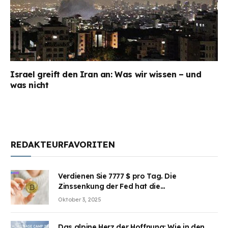
Israel greift den Iran an: Was wir wissen – und
was nicht
REDAKTEURFAVORITEN
Verdienen Sie 7777 $ pro Tag. Die
Zinssenkung der Fed hat die
Aufmerksamkeit des Marktes erregt.
Oktober 3, 2025
BJMINING hilft Ihnen, an den Vorteilen
teilzuhaben
Das alpine Herz der Hoffnung: Wie in den