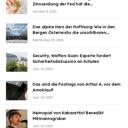
Zinssenkung der Fed hat die
Aufmerksamkeit des Marktes erregt.
Oktober 3, 2025
BJMINING hilft Ihnen, an den Vorteilen
teilzuhaben
Das alpine Herz der Hoffnung: Wie in den
Bergen Österreichs die unsichtbaren
Wunden des Kriegesheilen
September 29, 2025
Security, Waffen-Scan: Experte fordert
Sicherheitsdiskussion an Schulen
Juni 19, 2025
Das sind die Postings von Arthur A. vor dem
Amoklauf!
Juni 19, 2025
Heimspiel von Kabarettist Benedikt
Mitmannsgruber
Juni 19, 2025