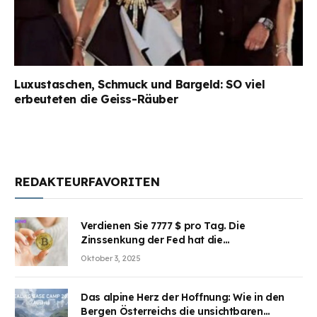
Luxustaschen, Schmuck und Bargeld: SO viel
erbeuteten die Geiss-Räuber
REDAKTEURFAVORITEN
Verdienen Sie 7777 $ pro Tag. Die
Zinssenkung der Fed hat die
Aufmerksamkeit des Marktes erregt.
Oktober 3, 2025
BJMINING hilft Ihnen, an den Vorteilen
teilzuhaben
Das alpine Herz der Hoffnung: Wie in den
Bergen Österreichs die unsichtbaren