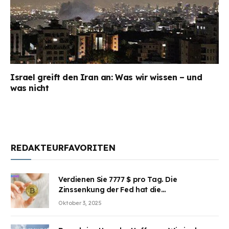
Israel greift den Iran an: Was wir wissen – und
was nicht
REDAKTEURFAVORITEN
Verdienen Sie 7777 $ pro Tag. Die
Zinssenkung der Fed hat die
Aufmerksamkeit des Marktes erregt.
Oktober 3, 2025
BJMINING hilft Ihnen, an den Vorteilen
teilzuhaben