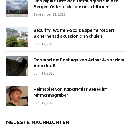
Das alpine Herz der Hoffnung: Wie in den
Bergen Österreichs die unsichtbaren
Wunden des Kriegesheilen
September 29, 2025
Security, Waffen-Scan: Experte fordert
Sicherheitsdiskussion an Schulen
Juni 19, 2025
Das sind die Postings von Arthur A. vor dem
Amoklauf!
Juni 19, 2025
Heimspiel von Kabarettist Benedikt
Mitmannsgruber
Juni 19, 2025
NEUESTE NACHRICHTEN