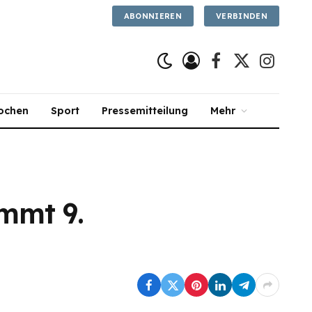
ABONNIEREN
VERBINDEN
Facebook
X
Instagra
(Twitter)
ochen
Sport
Pressemitteilung
Mehr
mmt 9.