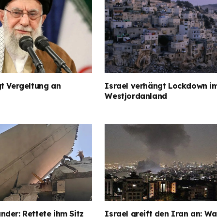
t Vergeltung an
Israel verhängt Lockdown i
Westjordanland
der: Rettete ihm Sitz
Israel greift den Iran an: Wa