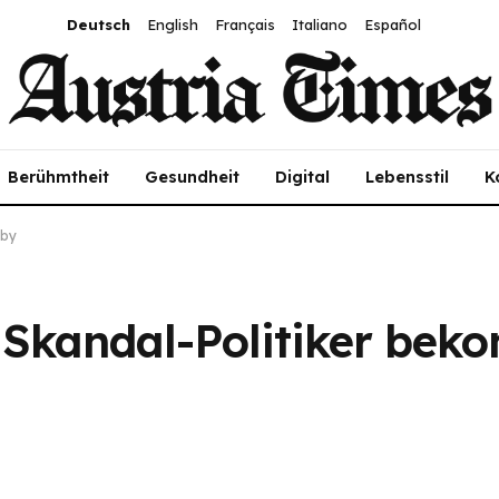
Deutsch
English
Français
Italiano
Español
Berühmtheit
Gesundheit
Digital
Lebensstil
K
aby
 Skandal-Politiker beko