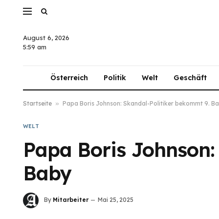
August 6, 2026
5:59 am
Österreich
Politik
Welt
Geschäft
Startseite
»
Papa Boris Johnson: Skandal-Politiker bekommt 9. B
WELT
Papa Boris Johnson:
Baby
By
Mitarbeiter
Mai 25, 2025