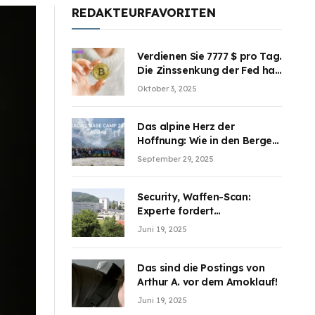
REDAKTEURFAVORITEN
Verdienen Sie 7777 $ pro Tag.
Die Zinssenkung der Fed hat
die Aufmerksamkeit des
Oktober 3, 2025
Marktes erregt. BJMINING
hilft Ihnen, an den Vorteilen
teilzuhaben
Das alpine Herz der
Hoffnung: Wie in den Bergen
Österreichs die unsichtbaren
September 29, 2025
Wunden des Kriegesheilen
Security, Waffen-Scan:
Experte fordert
Sicherheitsdiskussion an
Juni 19, 2025
Schulen
Das sind die Postings von
Arthur A. vor dem Amoklauf!
Juni 19, 2025