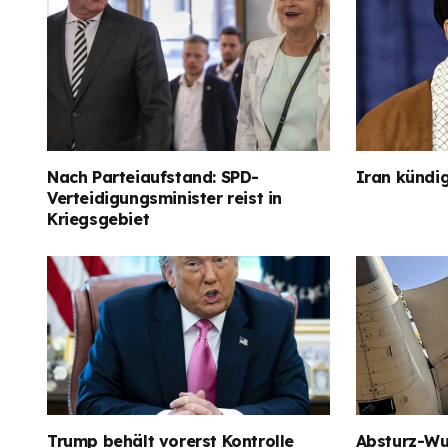
Nach Parteiaufstand: SPD-
Iran kündig
Verteidigungsminister reist in
Kriegsgebiet
Trump behält vorerst Kontrolle
Absturz-Wun