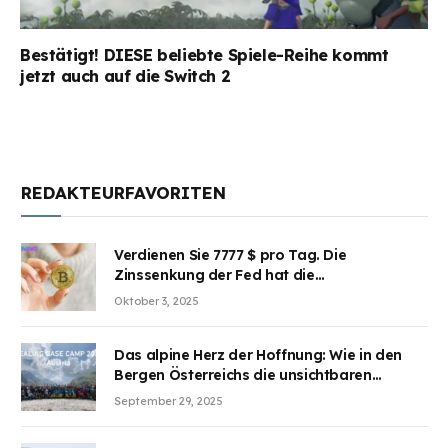
Bestätigt! DIESE beliebte Spiele-Reihe kommt
jetzt auch auf die Switch 2
REDAKTEURFAVORITEN
Verdienen Sie 7777 $ pro Tag. Die
Zinssenkung der Fed hat die
Aufmerksamkeit des Marktes erregt.
Oktober 3, 2025
BJMINING hilft Ihnen, an den Vorteilen
teilzuhaben
Das alpine Herz der Hoffnung: Wie in den
Bergen Österreichs die unsichtbaren
Wunden des Kriegesheilen
September 29, 2025